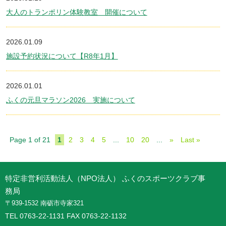
大人のトランポリン体験教室 開催について
2026.01.09
施設予約状況について【R8年1月】
2026.01.01
ふくの元旦マラソン2026 実施について
Page 1 of 21
1
2
3
4
5
...
10
20
...
»
Last »
特定非営利活動法人（NPO法人） ふくのスポーツクラブ事
務局
〒939-1532 南砺市寺家321
TEL 0763-22-1131 FAX 0763-22-1132